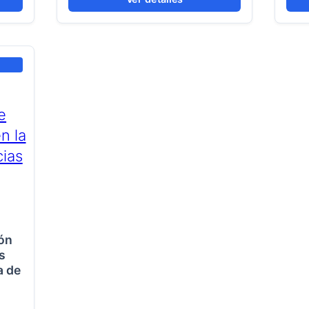
ón
s
a de