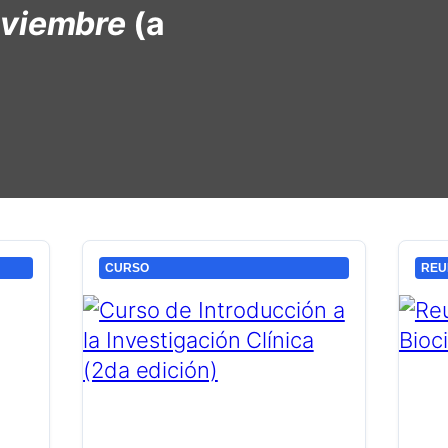
oviembre
(a
CURSO
REU