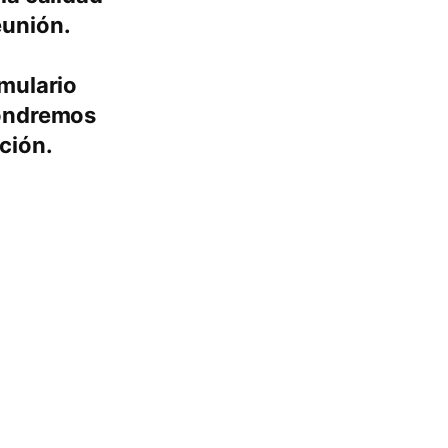
eunión.
rmulario
pondremos
ción.