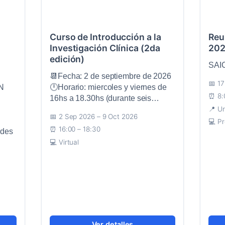
Curso de Introducción a la
Reu
Investigación Clínica (2da
20
edición)
SAI
📆Fecha: 2 de septiembre de 2026
17
N
🕛Horario: miercoles y viernes de
8:
16hs a 18.30hs (durante seis…
Un
2 Sep 2026 – 9 Oct 2026
Pr
16:00 – 18:30
rdes
Virtual
Ver detalles