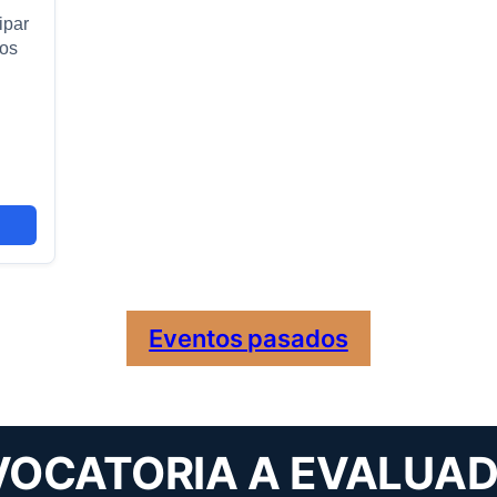
ipar
íos
Eventos pasados
OCATORIA A EVALUA