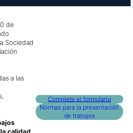
20 de
ado
 la Sociedad
iación
as a las
s,
Completa el formulario
Normas para la presentación
de trabajos
bajos
la calidad