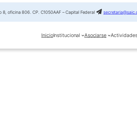
 8, oficina 806. CP. C1050AAF – Capital Federal
secretaria@saic.
Inicio
Institucional
Asociarse
Actividade