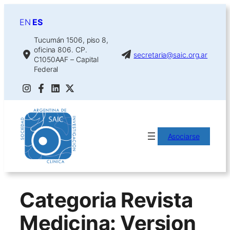
Saltar
al
EN
ES
contenido
Tucumán 1506, piso 8,
oficina 806. CP.
secretaria@saic.org.ar
C1050AAF – Capital
Federal
Asociarse
Categoria Revista
Medicina:
Version