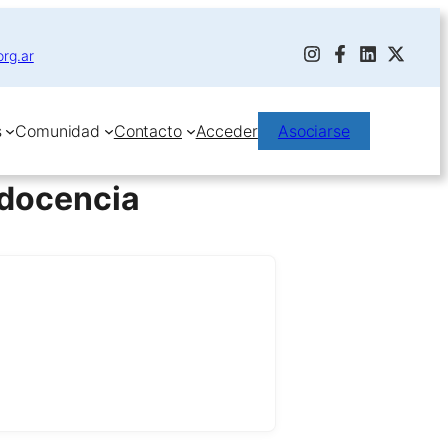
org.ar
s
Comunidad
Contacto
Acceder
Asociarse
y docencia