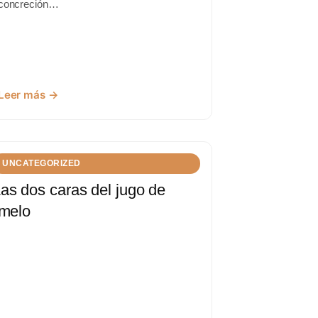
concreción…
Leer más →
UNCATEGORIZED